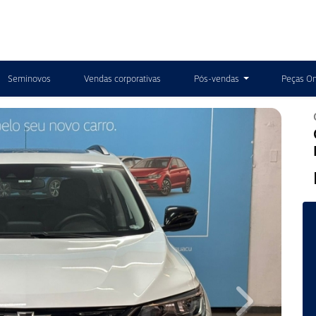
Seminovos
Vendas corporativas
Pós-vendas
Peças On
Next