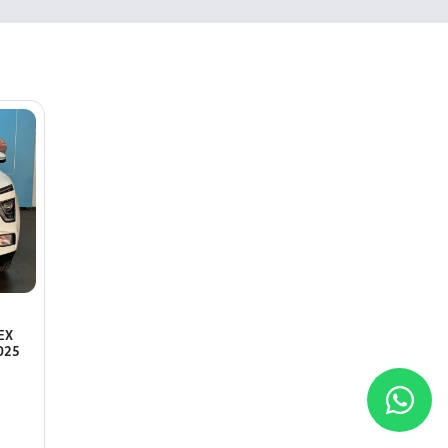
EX
025