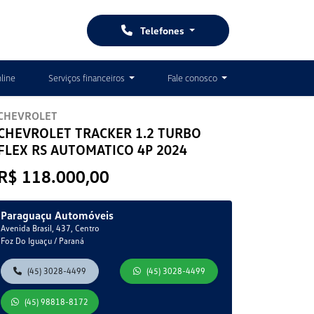
Telefones
line
Serviços financeiros
Fale conosco
CHEVROLET
CHEVROLET TRACKER 1.2 TURBO
FLEX RS AUTOMATICO 4P 2024
R$ 118.000,00
Paraguaçu Automóveis
Avenida Brasil, 437, Centro
Foz Do Iguaçu / Paraná
(45) 3028-4499
(45) 3028-4499
(45) 98818-8172