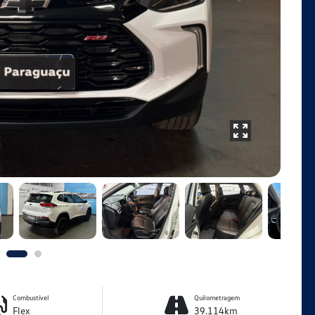
Combustível
Quilometragem
Flex
39.114km