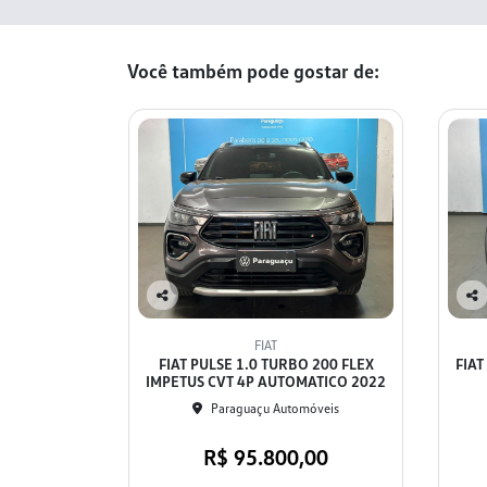
Você também pode gostar de:
Co
Co
mp
mp
FIAT
arti
arti
FIAT PULSE 1.0 TURBO 200 FLEX
FIAT
lhe
lhe
IMPETUS CVT 4P AUTOMATICO 2022
Paraguaçu Automóveis
R$ 95.800,00