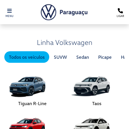
MENU
LIGAR
Linha Volkswagen
Todos os veículos
SUVW
Sedan
Picape
Hat
Tiguan R-Line
Taos