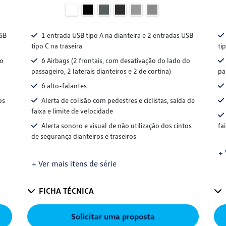
USB
1 entrada USB tipo A na dianteira e 2 entradas USB
tipo C na traseira
ti
do
6 Airbags (2 frontais, com desativação do lado do
passageiro, 2 laterais dianteiros e 2 de cortina)
pa
6 alto-falantes
os
Alerta de colisão com pedestres e ciclistas, saída de
faixa e limite de velocidade
Alerta sonoro e visual de não utilização dos cintos
fa
de segurança dianteiros e traseiros
+ 
+ Ver mais itens de série
FICHA TÉCNICA
Solicitar uma proposta