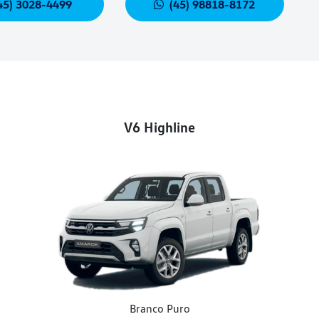
45) 3028-4499
(45) 98818-8172
V6 Highline
Branco Puro