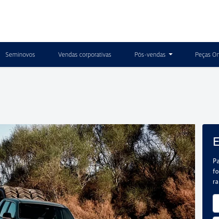
Seminovos
Vendas corporativas
Pós-vendas
Peças On
E
Pa
fo
r