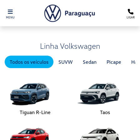
MENU
LIGAR
Linha Volkswagen
Todos os veículos
SUVW
Sedan
Picape
Hat
Tiguan R-Line
Taos