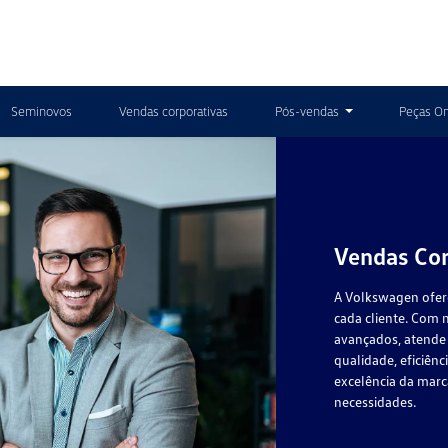
Seminovos
Vendas corporativas
Pós-vendas
Peças On
Vendas Cor
A Volkswagen ofere
cada cliente. Com 
avançados, atende 
qualidade, eficiên
excelência da marc
necessidades.