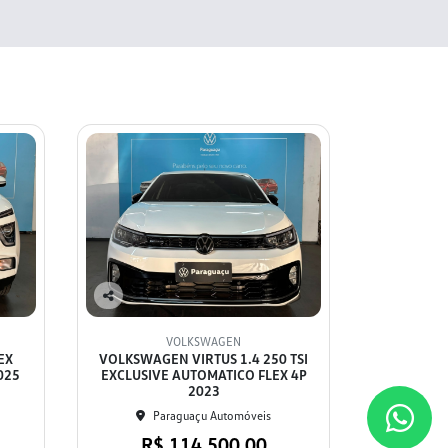
Co
mp
VOLKSWAGEN
arti
EX
VOLKSWAGEN VIRTUS 1.4 250 TSI
lhe
025
EXCLUSIVE AUTOMATICO FLEX 4P
2023
Paraguaçu Automóveis
R$ 114.500,00