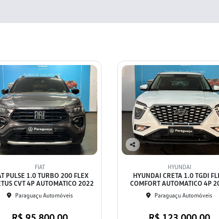
Co
mp
FIAT
HYUNDAI
arti
AT PULSE 1.0 TURBO 200 FLEX
HYUNDAI CRETA 1.0 TGDI FL
lhe
ETUS CVT 4P AUTOMATICO 2022
COMFORT AUTOMATICO 4P 2
Paraguaçu Automóveis
Paraguaçu Automóveis
R$ 95.800,00
R$ 123.000,00