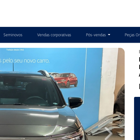
Seminovos
Vendas corporativas
Pós-vendas
Peças On
Next