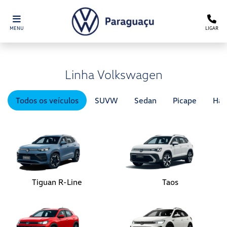
MENU
LIGAR
Linha Volkswagen
Todos os veículos
SUVW
Sedan
Picape
Hat
Tiguan R-Line
Taos