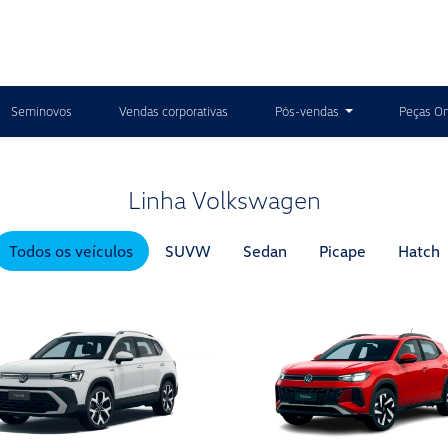
Seminovos
Vendas corporativas
Pós-vendas
Peças On
Linha Volkswagen
Todos os veículos
SUVW
Sedan
Picape
Hatch