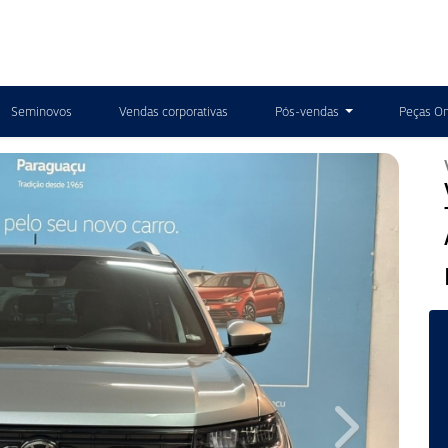
Seminovos
Vendas corporativas
Pós-vendas
Peças On
Next