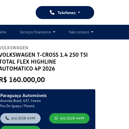
Telefones
line
Serviços financeiros
Fale conosco
VOLKSWAGEN
VOLKSWAGEN T-CROSS 1.4 250 TSI
TOTAL FLEX HIGHLINE
AUTOMATICO 4P 2026
R$ 160.000,00
Paraguaçu Automóveis
Avenida Brasil, 437, Centro
Foz Do Iguaçu / Paraná
(45) 3028-4499
(45) 3028-4499