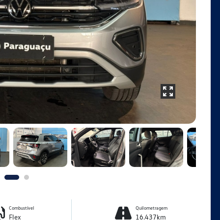
Combustível
Quilometragem
Flex
16.437km