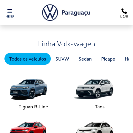
MENU
LIGAR
Linha Volkswagen
Todos os veículos
SUVW
Sedan
Picape
Hat
Tiguan R-Line
Taos